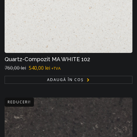
Quartz-Compozit MA WHITE 102
760,00
lei
540,00
lei
+TVA
ADAUGĂ ÎN COȘ
REDUCERI!