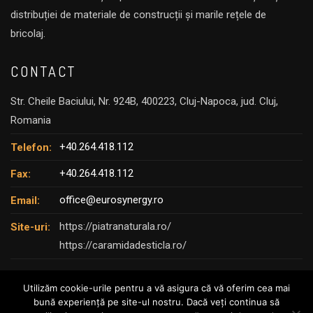
distribuției de materiale de construcții și marile rețele de
bricolaj.
CONTACT
Str. Cheile Baciului, Nr. 924B, 400223, Cluj-Napoca, jud. Cluj,
Romania
+40.264.418.112
Telefon:
+40.264.418.112
Fax:
office@eurosynergy.ro
Email:
https://piatranaturala.ro/
Site-uri:
https://caramidadesticla.ro/
Utilizăm cookie-urile pentru a vă asigura că vă oferim cea mai
bună experiență pe site-ul nostru. Dacă veți continua să