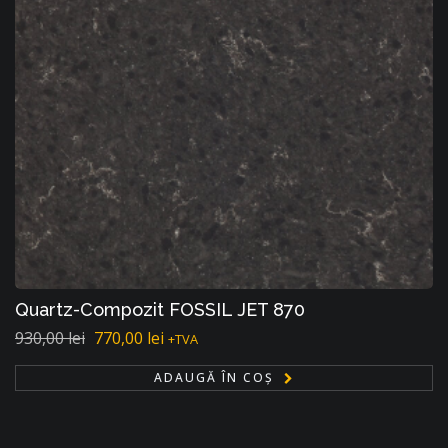
Quartz-Compozit FOSSIL JET 870
930,00
lei
770,00
lei
+TVA
ADAUGĂ ÎN COȘ