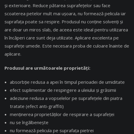
şi exterioare. Reduce pătarea suprafețelor sau face
scoaterea petelor mult mai uşoara, nu formează pelicula iar
suprafața poate sa respire. Produsul nu conține solvenţi şi
are doar un miros slab, de aceea este ideal pentru utilizarea
în încăperi care sunt deja utilizate. Aplicare excelenta pe
suprafeţe umede. Este necesara proba de culoare înainte de
aplicare.
Produsul are următoarele proprietăți:
absorbție redusa a apei în timpul perioadei de umiditate
efect suplimentar de respingere a uleiului și grăsimii
adeziune redusa a vopselelor pe suprafețele din piatra
tratate (efect anti-graffiti)
menținerea proprietăților de respirare a suprafeței
nu se îngălbenește
nu formează pelicula pe suprafața pietrei