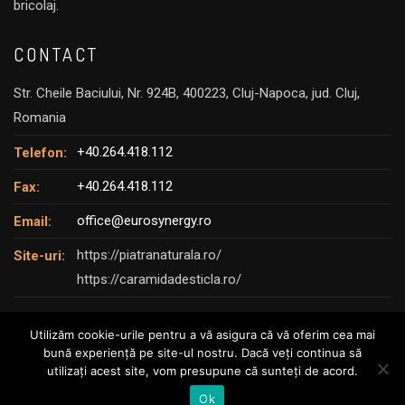
bricolaj.
CONTACT
Str. Cheile Baciului, Nr. 924B, 400223, Cluj-Napoca, jud. Cluj,
Romania
+40.264.418.112
Telefon:
+40.264.418.112
Fax:
office@eurosynergy.ro
Email:
https://piatranaturala.ro/
Site-uri:
https://caramidadesticla.ro/
Utilizăm cookie-urile pentru a vă asigura că vă oferim cea mai
bună experiență pe site-ul nostru. Dacă veți continua să
utilizați acest site, vom presupune că sunteți de acord.
© Copyright 2025 – EURO SYNERGY
Ok