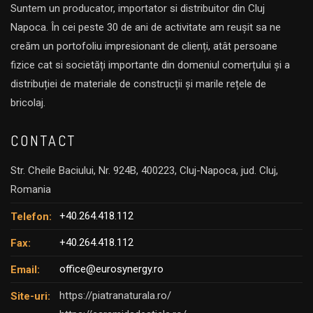
Suntem un producator, importator si distribuitor din Cluj
Napoca. În cei peste 30 de ani de activitate am reușit sa ne
creăm un portofoliu impresionant de clienți, atât persoane
fizice cat si societăți importante din domeniul comerțului și a
distribuției de materiale de construcții și marile rețele de
bricolaj.
CONTACT
Str. Cheile Baciului, Nr. 924B, 400223, Cluj-Napoca, jud. Cluj,
Romania
+40.264.418.112
Telefon:
+40.264.418.112
Fax:
office@eurosynergy.ro
Email:
https://piatranaturala.ro/
Site-uri: