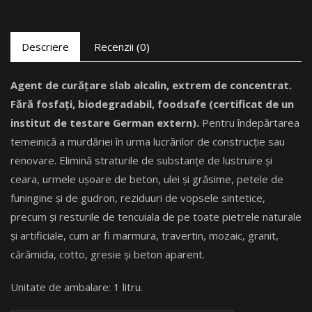
Descriere
Recenzii (0)
Agent de curățare slab alcalin, extrem de concentrat.
Fără fosfaţi, biodegradabil, foodsafe (certificat de un
institut de testare German extern).
Pentru îndepărtarea
temeinică a murdăriei în urma lucrărilor de construcție sau
renovare. Elimină straturile de substanțe de lustruire şi
ceara, urmele ușoare de beton, ulei şi grăsime, petele de
funingine şi de gudron, reziduuri de vopsele sintetice,
precum şi resturile de tencuiala de pe toate pietrele naturale
şi artificiale, cum ar fi marmura, travertin, mozaic, granit,
cărămida, cotto, gresie și beton aparent.
Unitate de ambalare: 1 litru.