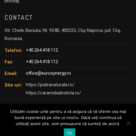
bricolaj.
CONTACT
Str. Cheile Baciului, Nr. 924B, 400223, Cluj-Napoca, jud. Cluj,
Romania
+40.264.418.112
Telefon:
+40.264.418.112
Fax:
office@eurosynergy.ro
Email:
https://piatranaturala.ro/
Site-uri:
https://caramidadesticla.ro/
Utilizăm cookie-urile pentru a vă asigura că vă oferim cea mai
bună experiență pe site-ul nostru. Dacă veți continua să
utilizați acest site, vom presupune că sunteți de acord.
© Copyright 2025 – EURO SYNERGY
Ok