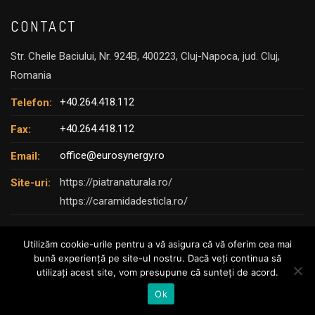
CONTACT
Str. Cheile Baciului, Nr. 924B, 400223, Cluj-Napoca, jud. Cluj,
Romania
+40.264.418.112
Telefon:
+40.264.418.112
Fax:
office@eurosynergy.ro
Email:
https://piatranaturala.ro/
Site-uri:
https://caramidadesticla.ro/
Utilizăm cookie-urile pentru a vă asigura că vă oferim cea mai
bună experiență pe site-ul nostru. Dacă veți continua să
utilizați acest site, vom presupune că sunteți de acord.
© Copyright 2025 – EURO SYNERGY
Ok