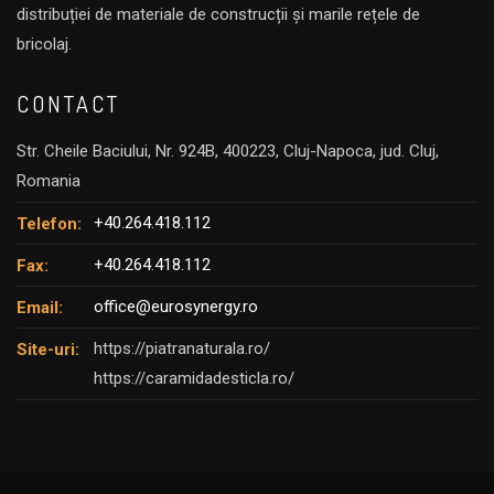
distribuției de materiale de construcții și marile rețele de
bricolaj.
CONTACT
Str. Cheile Baciului, Nr. 924B, 400223, Cluj-Napoca, jud. Cluj,
Romania
+40.264.418.112
Telefon:
+40.264.418.112
Fax:
office@eurosynergy.ro
Email:
https://piatranaturala.ro/
Site-uri:
https://caramidadesticla.ro/